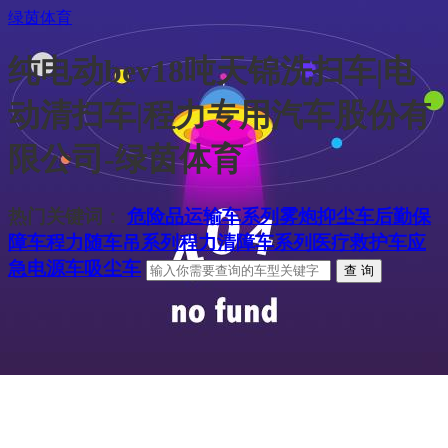
绿茵体育
纯电动bev18吨天锦洗扫车|电
动清扫车|程力专用汽车股份有
限公司-绿茵体育
热门关键词：
危险品运输车系列
雾炮抑尘车
后勤保
障车
程力随车吊系列
程力清障车系列
医疗救护车
应
急电源车
吸尘车