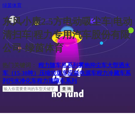
绿茵体育
东风小康2.5方电动吸尘车|电动
清扫车|程力专用汽车股份有限
公司-绿茵体育
热门关键词：
程力随车吊系列
雾炮抑尘车
大型洒水
车（15-30吨）
压缩垃圾车
应急电源车
程力冷藏车系
列
污水净化车
程力清障车系列