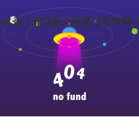
名录丨湖北程力绿茵体育官网-
务站名称
站
铁岭市银州区广裕街100号
公司
辽阳市太子河区振兴路178号
限公司
抚顺市顺城区前甸镇靠山村
车修理部
鞍山市千山区宁远镇宁远屯村