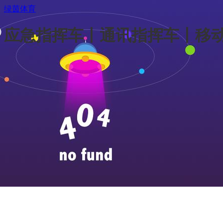
绿茵体育
应急指挥车丨通讯指挥车丨移