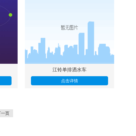
江铃单排洒水车
点击详情
下一页