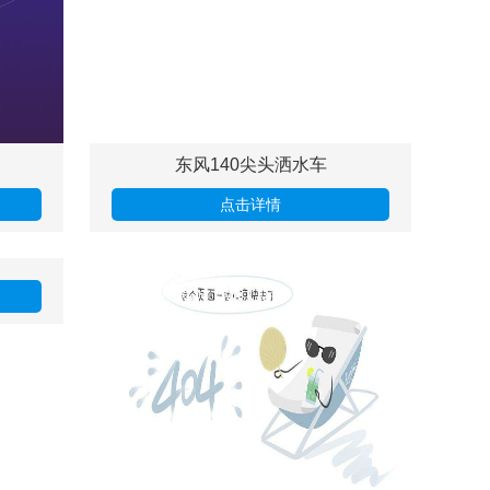
东风140尖头洒水车
点击详情