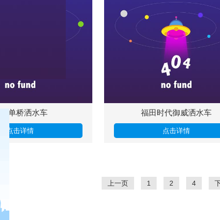
解放单桥洒水车
福田时代御威洒水车
点击详情
点击详情
上一页
1
2
4