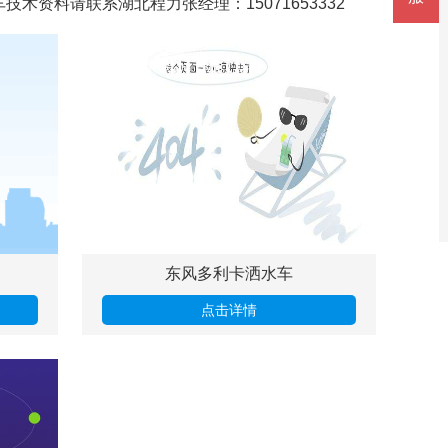
资料请联系湖北程力张经理：15071653332
东风多利卡洒水车
点击详情