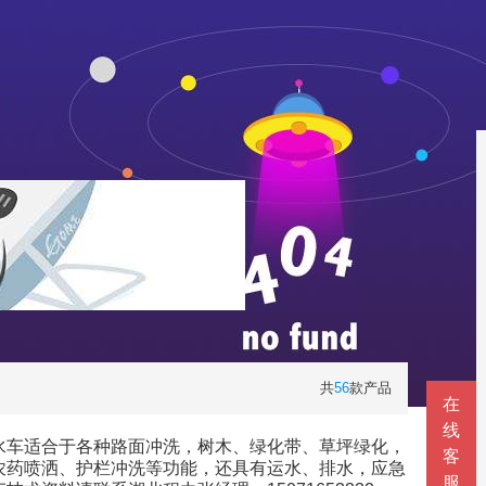
共
56
款产品
在
线
水车适合于各种路面冲洗，树木、绿化带、草坪绿化，
客
农药喷洒、护栏冲洗等功能，还具有运水、排水，应急
服