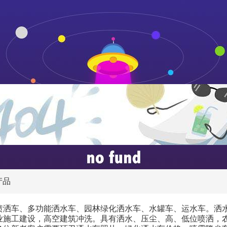
产品
喷洒车、多功能洒水车、园林绿化洒水车、水罐车、运水车。洒
业施工建设，高空建筑冲洗。具有洒水、压尘、高、低位喷洒，