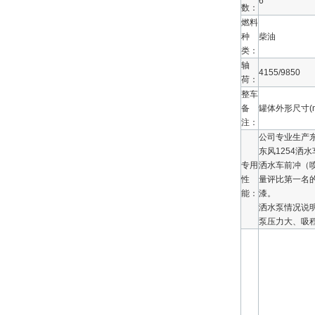
6
数：
燃料
种
柴油
类：
轴
4155/9850
荷：
整车
备
罐体外形尺寸(m
注：
公司专业生产东
东风1254
专用
洒水车前冲（
性
量评比第一名
能：
漆。
洒水泵情况说
泵压力大、吸