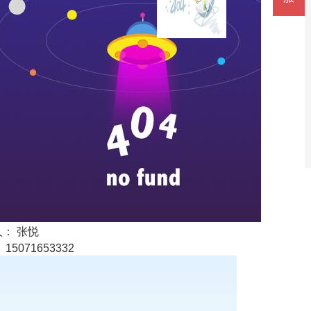
： 张悦
15071653332