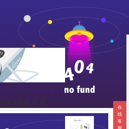
风天锦洒水车
在
线
客
服