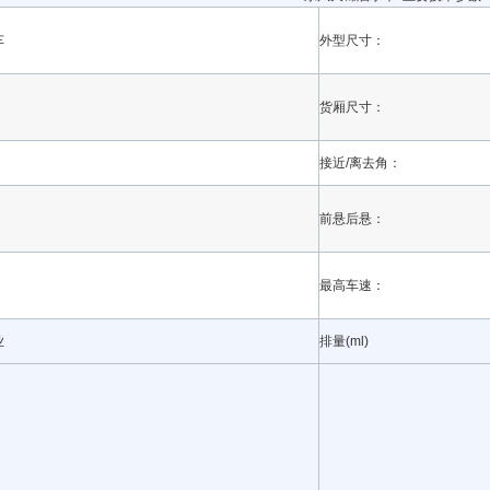
车
外型尺寸：
货厢尺寸：
接近/离去角：
前悬后悬：
最高车速：
业
排量(ml)