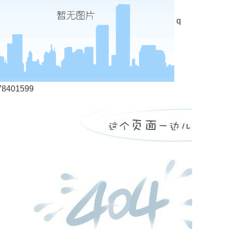
q
78401599