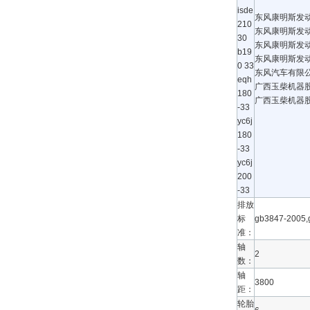
isde
东风康明斯发
210
东风康明斯发
30
东风康明斯发
b19
东风康明斯发
0 33
东风汽车有限
eqh
广西玉柴机器
180
广西玉柴机器
-33
yc6j
180
-33
yc6j
200
-33
排放
标
gb3847-2005
准：
轴
2
数：
轴
3800
距：
轮胎