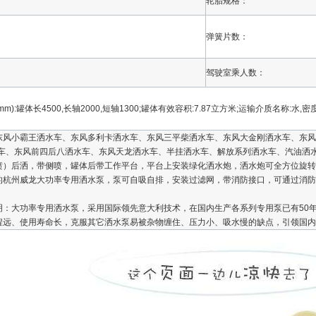
轮胎规格：
弹簧片数：
驾驶室乘人数：
m):罐体长4500,长轴2000,短轴1300;罐体有效容积:7.87立方米;运输介质名称:水,密度
风小霸王洒水车、东风多利卡洒水车、东风三平柴洒水车、东风大金刚洒水车、东风140
洒水车、东风前四后八洒水车、东风天龙洒水车、半挂洒水车、解放系列洒水车、汽油洒
喷）后洒，带侧喷，罐体后带工作平台，平台上安装绿化洒水炮，洒水炮可全方位旋转
的杭州威龙大功率专用洒水泵，泵可自吸自排，安装过滤网，带消防接口，可通过消防
明：大功率专用洒水泵，采用国际领先意大利技术，在国内生产各系列专用泵已有50
程远、使用寿命长，克服其它洒水泵易被杂物缠住、压力小、吸水慢的缺点，引领国内