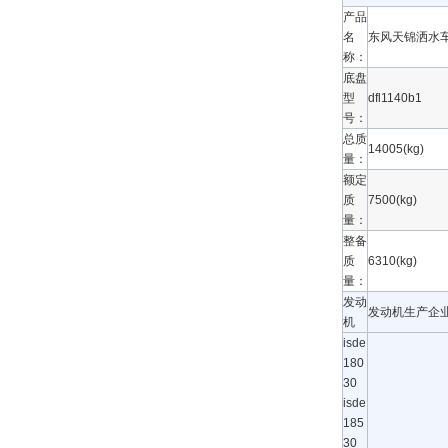
产品
名
东风天锦洒水
称：
底盘
型
dfl1140b1
号：
总质
14005(kg)
量：
额定
质
7500(kg)
量：
整备
质
6310(kg)
量：
发动
发动机生产企
机
isde
180
30
isde
185
30