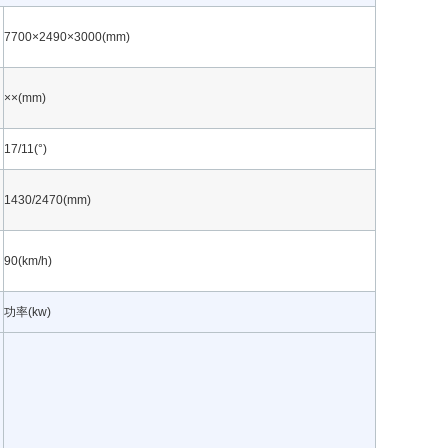
7700×2490×3000(mm)
××(mm)
17/11(°)
1430/2470(mm)
90(km/h)
功率(kw)