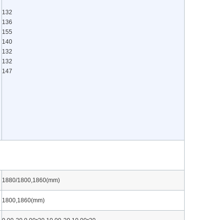
132
136
155
140
132
132
147
1880/1800,1860(mm)
1800,1860(mm)