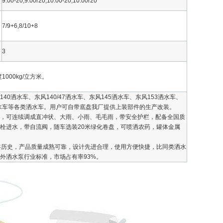
9.00-20,9.00r20,10.00-20,10.00r20
7/9+6,8/10+8
3
1000kg/立方米。
洒水车、东风140/47洒水车、东风145洒水车、东风153洒水车、
水车等各类洒水车。用户可自带底盘我厂提供上装部件的生产改装。
，可连续调成直冲状、大雨、小雨、毛毛雨，带安全护栏，配备全国质
栓进水，带自流阀，随车选装20米绿化卷盘，可喷洒农药，罐体金属
年历史，产品质量成熟可靠，设计先进合理，使用方便快捷，比同类洒水
外洒水泵行业标准，市场占有率93%。