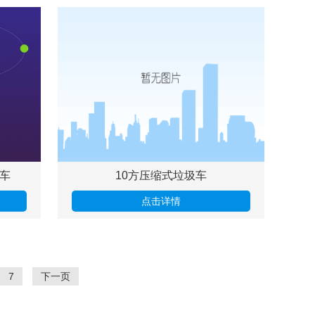
车
10方压缩式垃圾车
点击详情
7
下一页