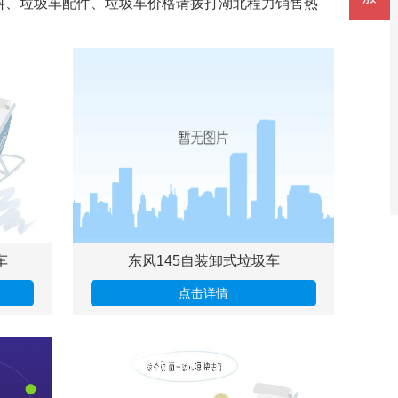
料、垃圾车配件、垃圾车价格请拨打湖北程力销售热
车
东风145自装卸式垃圾车
点击详情