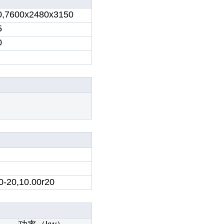
0,7600x2480x3150
5
0
0-20,10.00r20