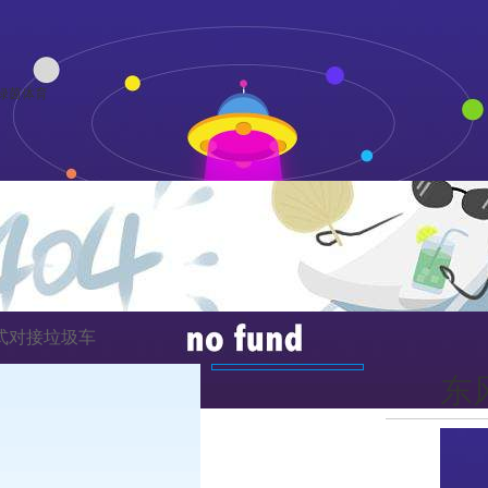
绿茵体育
式对接垃圾车
东