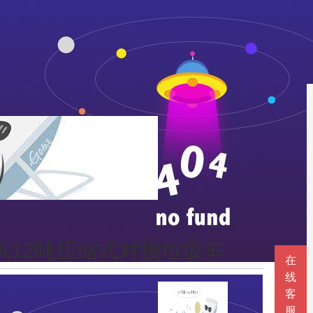
风12吨压缩式对接垃圾车
在
线
客
服