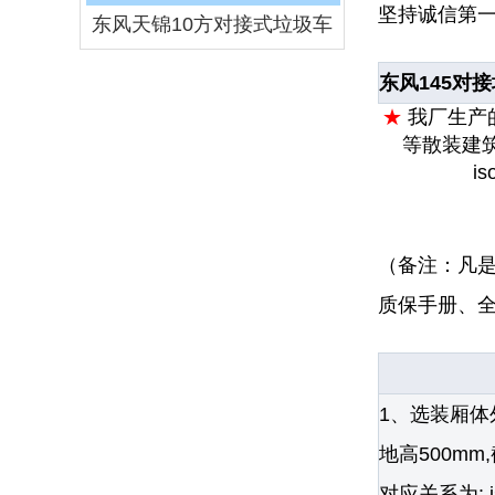
坚持诚信第
东风天锦10方对接式垃圾车
东风145对
★
我厂生产
等散装建
is
（备注：凡
质保手册、
1、选装厢体
地高500mm
对应关系为: isde