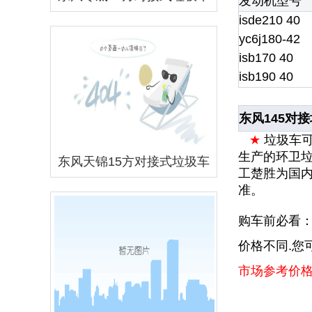
发动机型号
isde210 40
yc6j180-42
isb170 40
isb190 40
东风145对
★
垃圾车
生产的环卫
东风天锦15方对接式垃圾车
工楚胜
为国
准。
购车前必看：
价格不同.您
市场参考价格：