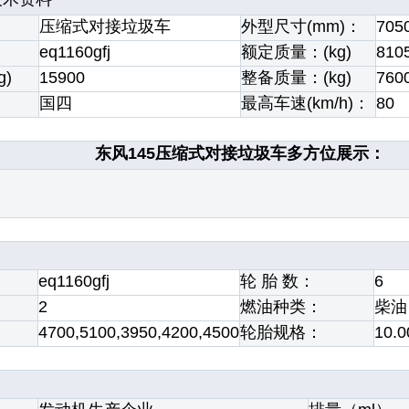
压缩式对接垃圾车
外型尺寸(mm)：
705
eq1160gfj
额定质量：(kg)
810
g)
15900
整备质量：(kg)
760
国四
最高车速(km/h)：
80
东风145压缩式对接垃圾车多方位展示：
eq1160gfj
轮 胎 数：
6
2
燃油种类：
柴油
4700,5100,3950,4200,4500
轮胎规格：
10.0