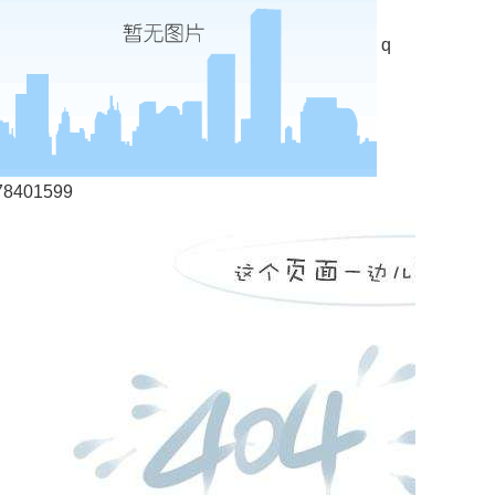
q
78401599