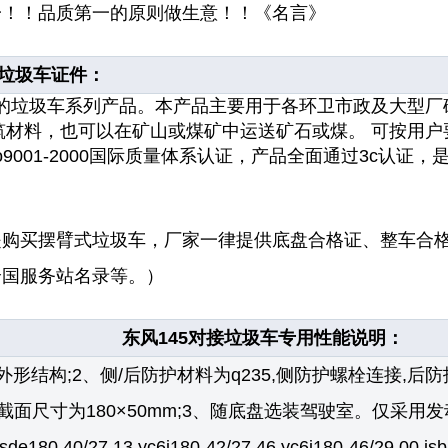
一！！品质第一的原则做生意！！《名言》
接垃圾车
证件
：
的
垃圾车
系列产品。本产品主要用于各环卫市政及大型厂
筑材料，也可以在矿山或煤矿中运送矿石或煤。 可按用户
o9001-2000
国际质量体系认证，产品全面通过
3c
认证，
是购买摆臂式垃圾车，厂家一律提供底盘合格证、整车合
全国服务站名录等。）
东风145对接垃圾车专用性能说明：
外形结构;2、侧/后防护材料为q235,侧防护螺栓连接,后
,截面尺寸为180×50mm;3、随底盘选装驾驶室。仅采用发动机
180 40/27.13,yc6j180-42/27.46,yc6j180-46/29.00,isb