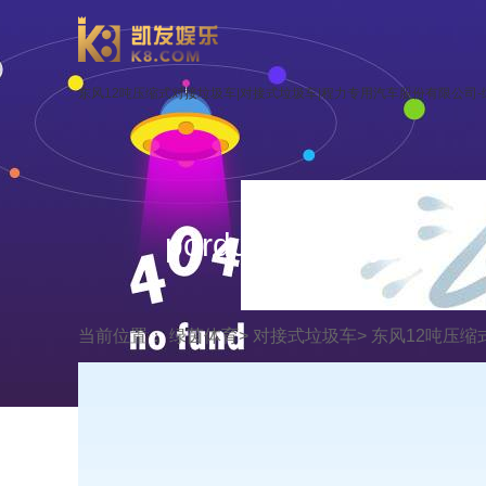
东风12吨压缩式对接垃圾车|对接式垃圾车|程力专用汽车股份有限公司-
porduct display
当前位置：
绿茵体育
>
对接式垃圾车
>
东风12吨压缩