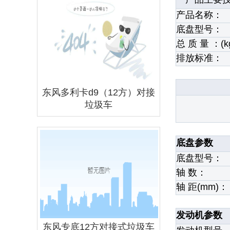
产品名称：
底盘型号：
总 质 量 ：(k
排放标准：
东风多利卡d9（12方）对接
垃圾车
底盘参数
底盘型号：
轴 数：
轴 距(mm)：
发动机参数
东风专底12方对接式垃圾车