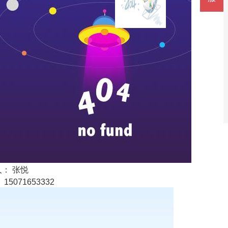
： 张悦
15071653332