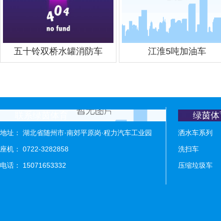
五十铃双桥水罐消防车
江淮5吨加油车
联系绿茵体育
绿茵体
地址： 湖北省随州市·南郊平原岗·程力汽车工业园
洒水车系列
座机： 0722-3282858
洗扫车
电话： 15071653332
压缩垃圾车