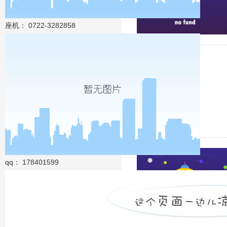
座机： 0722-3282858
qq： 178401599