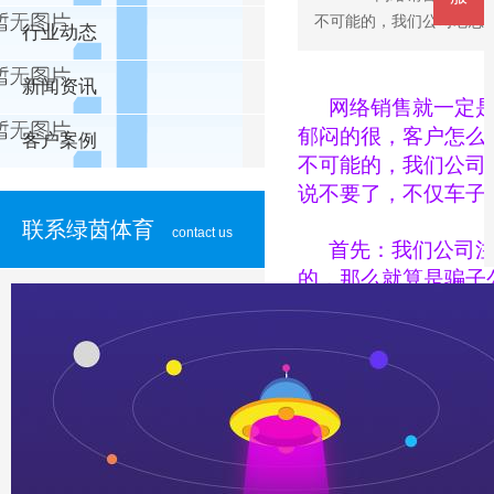
不可能的，我们公司老总规
行业动态
新闻资讯
网络销售就一定
郁闷的很，客户怎么
客户案例
不可能的，我们公司
说不要了，不仅车子
联系绿茵体育
contact us
首先：我们公司
的，那么就算是骗子
第二：我们公司在网
啊？
万一你还是不相
我们公司地址：