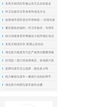
决
东风天锦洗扫车被山东王总全款提走
环卫垃圾车日常保养和清洗方法
改善城市居民居住环境神器----压缩垃圾
车
重庆朋友的福利：环卫车购买，专用车
维修不再难
程力绿茵体育官网微信小程序领红包活
动开启
东风天锦洗扫车-再遇山东伯乐
湖北程力集团专汽总产值再次翻番突破
50亿元
好消息！国六排放将推迟，各地国六执
行时间表出台
蓝牌垃圾车怎么选择，能拉多少吨
程力餐厨垃圾车—餐厨行业的好帮手
湖北程力钩臂垃圾车操作步骤