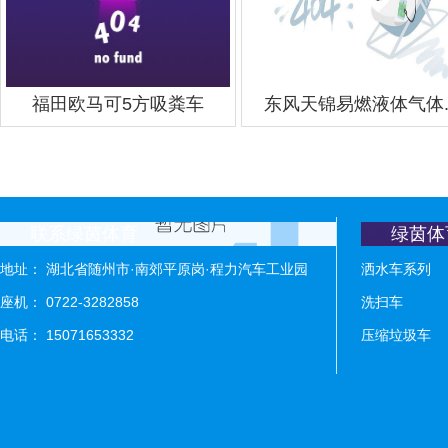
福田欧马可5方吸粪车
东风天锦易燃液体气体.
联系绿茵体育
绿茵体
地址： 湖北省随州市·南郊平原岗·程力汽车工业园
洒水车系列
座机： 0722-3282858
洗扫车
电话： 15071653332
压缩垃圾车