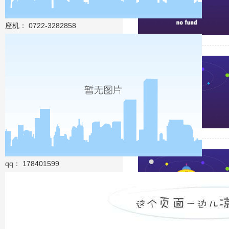
座机： 0722-3282858
qq： 178401599