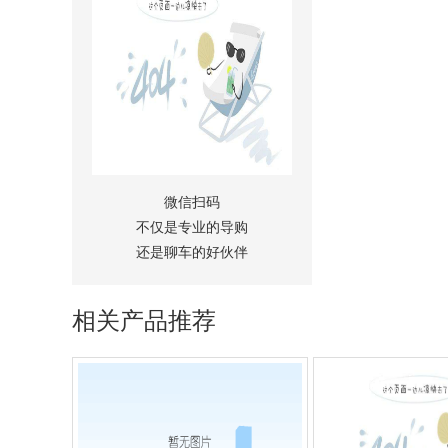
微信扫码
不仅是专业的导购
还是聊车的好伙伴
相关产品推荐