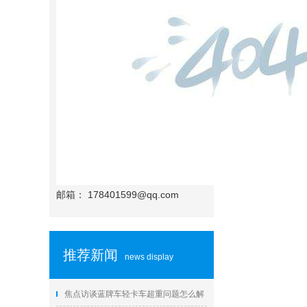
邮箱：
178401599@qq.com
推荐新闻
news display
焦点访谈蓝牌车轻卡车超重问题怎么解