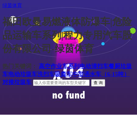
绿茵体育
福田欧曼易燃液体防爆车|危险
品运输车系列|程力专用汽车股
份有限公司-绿茵体育
热门关键词：
高空作业车系列
电动清扫车
餐厨垃圾
车
电动垃圾车
洗扫车
吸粪车
中型洒水车（6-15吨）
对接垃圾车