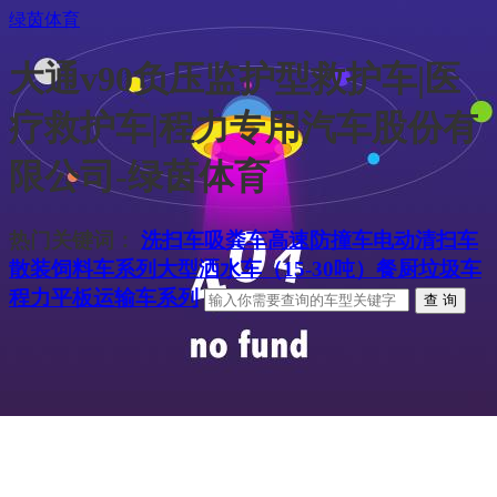
绿茵体育
大通v90负压监护型救护车|医
疗救护车|程力专用汽车股份有
限公司-绿茵体育
热门关键词：
洗扫车
吸粪车
高速防撞车
电动清扫车
散装饲料车系列
大型洒水车（15-30吨）
餐厨垃圾车
程力平板运输车系列