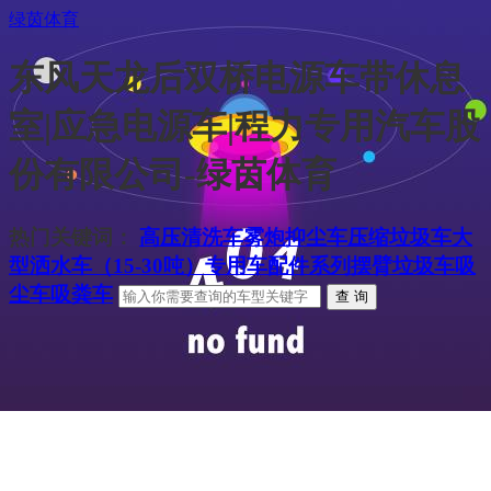
绿茵体育
东风天龙后双桥电源车带休息
室|应急电源车|程力专用汽车股
份有限公司-绿茵体育
热门关键词：
高压清洗车
雾炮抑尘车
压缩垃圾车
大
型洒水车（15-30吨）
专用车配件系列
摆臂垃圾车
吸
尘车
吸粪车