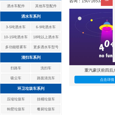
咨询：15071653332
洒水车配件
其他车型配件
洒水车系列
3-5吨洒水车
6-9吨洒水车
10-15吨洒水车
18吨以上洒水车
多功能喷雾车
更多洒水车型号
清扫车系列
扫路车
洗扫车
重汽豪沃前四后
吸尘车
路面清洗车
点击详情
环卫垃圾车系列
压缩垃圾车
挂桶垃圾车
钩臂垃圾车
餐厨垃圾车