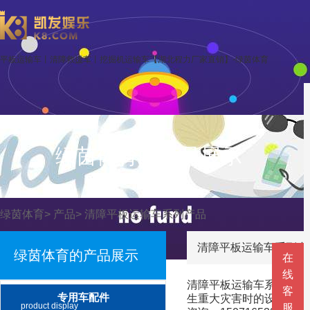
平板运输车丨清障救援车丨挖掘机运输车【湖北程力厂家直销】-绿茵体育
绿茵体育的产品展示
绿茵体育
>
产品
>
清障平板运输车系列产品
清障平板运输车系列产
绿茵体育的产品展示
在
线
清障平板运输车系列包含
客
专用车配件
生重大灾害时的设备机械
product display
服