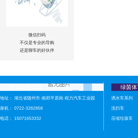
微信扫码
不仅是专业的导购
还是聊车的好伙伴
联系绿茵体育
绿茵体
地址： 湖北省随州市·南郊平原岗·程力汽车工业园
洒水车系列
座机： 0722-3282858
洗扫车
电话： 15071653332
压缩垃圾车