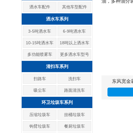
油，多种油分
洒水车配件
其他车型配件
洒水车系列
3-5吨洒水车
6-9吨洒水车
10-15吨洒水车
18吨以上洒水车
多功能喷雾车
更多洒水车型号
清扫车系列
扫路车
洗扫车
东风宽金
吸尘车
路面清洗车
环卫垃圾车系列
压缩垃圾车
挂桶垃圾车
钩臂垃圾车
餐厨垃圾车