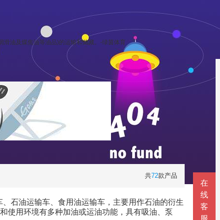
滑油及煤焦油等油品)的运输和储藏。-绿茵体育
共
72
款产品
在
线
车、石油运输车、食用油运输车，主要用作石油的衍生
客
途和使用环境有多种加油或运油功能，具有吸油、泵
服