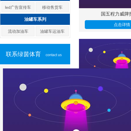
led广告宣传车
移动售货车
国五程力威牌
油罐车系列
点击详情
流动加油车
油罐车运油车
联系绿茵体育
contact us
东风多利卡护
点击详情