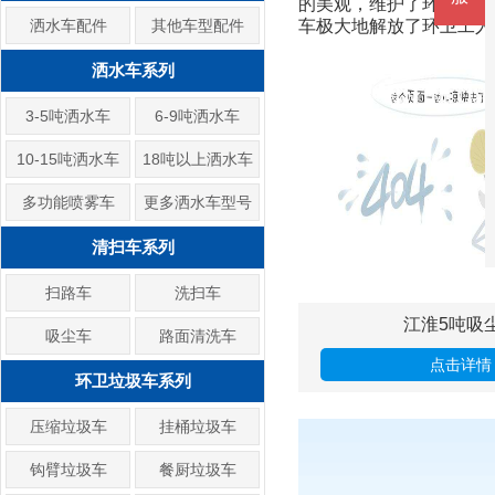
的美观，维护了环境的卫
洒水车配件
其他车型配件
车极大地解放了环卫工人的
洒水车系列
3-5吨洒水车
6-9吨洒水车
10-15吨洒水车
18吨以上洒水车
多功能喷雾车
更多洒水车型号
清扫车系列
扫路车
洗扫车
江淮5吨吸
吸尘车
路面清洗车
点击详情
环卫垃圾车系列
压缩垃圾车
挂桶垃圾车
钩臂垃圾车
餐厨垃圾车