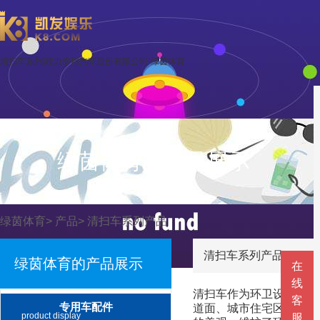
清扫车系列|程力专用汽车股份有限公司-绿茵体育
绿茵体育的产品展示
绿茵体育
>
产品
>
清扫车系列产品
清扫车系列产品
绿茵体育的产品展示
在
线
清扫车作为环卫设备之一
客
专用车配件
道面、城市住宅区、公园
product display
服