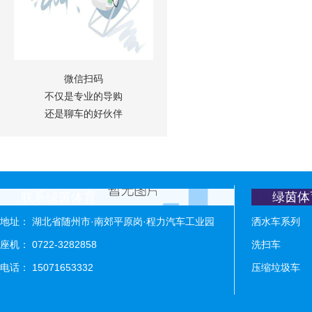
微信扫码
不仅是专业的导购
还是聊车的好伙伴
联系绿茵体育
绿茵体
地址： 湖北省随州市·南郊平原岗·程力汽车工业园
洒水车系列
座机： 0722-3282858
洗扫车
电话： 15071653332
压缩垃圾车