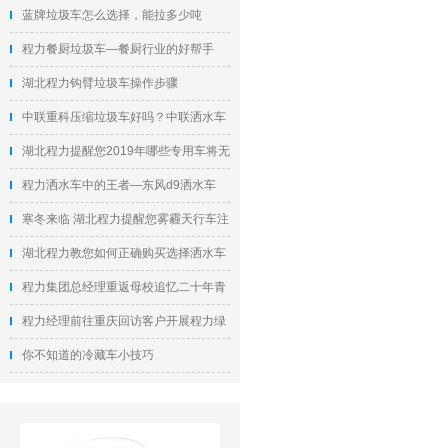
行时间表出台
蓝牌垃圾车怎么选择，能拉多少吨
程力餐厨垃圾车—餐厨行业的好帮手
湖北程力钩臂垃圾车操作步骤
中联重科压缩垃圾车好吗？中联洒水车
怎么样？
湖北程力提醒您2019年哪些专用车将无
法上牌
程力洒水车中的王者—东风d9洒水车
寒冬来临 湖北程力提醒您雾霾天行车注
意安全
湖北程力教您如何正确购买选择洒水车
程力集团总经理重返母校追忆二十年青
春岁月
程力经理前往重庆回访客户开展程力绿
茵体育的售后服务
你不知道的冷藏车小技巧