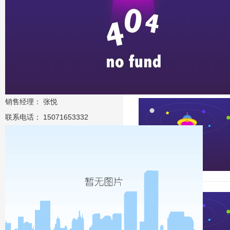
销售经理： 张悦
联系电话： 15071653332