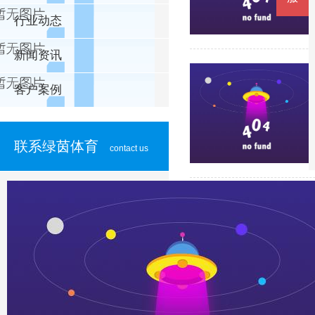
行业动态
新闻资讯
客户案例
联系绿茵体育
contact us