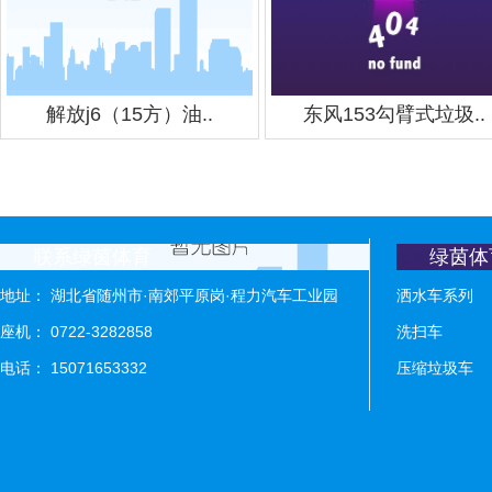
解放j6（15方）油..
东风153勾臂式垃圾..
联系绿茵体育
绿茵体
地址： 湖北省随州市·南郊平原岗·程力汽车工业园
洒水车系列
座机： 0722-3282858
洗扫车
电话： 15071653332
压缩垃圾车