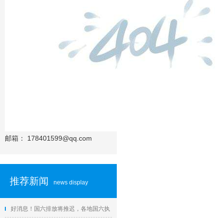
邮箱：
178401599@qq.com
推荐新闻
news display
好消息！国六排放将推迟，各地国六执