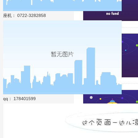
座机： 0722-3282858
qq： 178401599