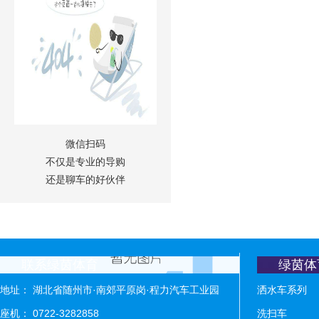
微信扫码
不仅是专业的导购
还是聊车的好伙伴
联系绿茵体育
绿茵体
地址： 湖北省随州市·南郊平原岗·程力汽车工业园
洒水车系列
座机： 0722-3282858
洗扫车