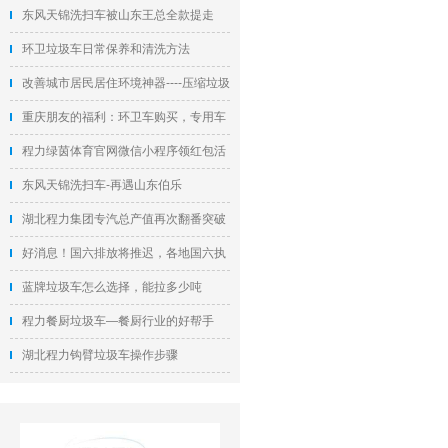
决
东风天锦洗扫车被山东王总全款提走
环卫垃圾车日常保养和清洗方法
改善城市居民居住环境神器----压缩垃圾
车
重庆朋友的福利：环卫车购买，专用车
维修不再难
程力绿茵体育官网微信小程序领红包活
动开启
东风天锦洗扫车-再遇山东伯乐
湖北程力集团专汽总产值再次翻番突破
50亿元
好消息！国六排放将推迟，各地国六执
行时间表出台
蓝牌垃圾车怎么选择，能拉多少吨
程力餐厨垃圾车—餐厨行业的好帮手
湖北程力钩臂垃圾车操作步骤