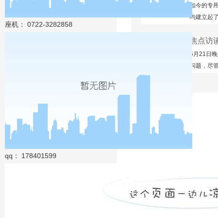
如今的专
均建立起
座机： 0722-3282858
为突出，2
焦点访
此，国内
州。国内国
5月21日
问题，尽
蓝牌车超
道，我们
和被动的
qq： 178401599
上一篇