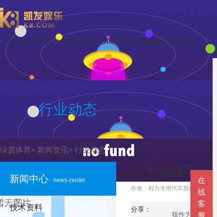
二手油罐车 二手油罐车价格|行业动态|程力专用汽车股份有限公司-绿茵体育
行业动态
绿茵体育
>
新闻资讯
>
行业动态
二手油罐车 
新闻中心
在
news center
作者：程力专用汽车股份有限公司 浏览次
线
客
技术资料
分享：
我作为一个专用
服