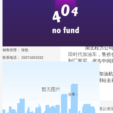
而且别人用过的
一笔钱。如果你买一
结合二手油罐车
用的放心。群众的眼
不如买一辆新车划算
湖北程力公司位
销售经理： 张悦
田时代加油车
，售价
联系电话： 15071653332
到厂家买，省去中
，带加油机
绿茵体育
以到我公司的网站去
分享：
请认准