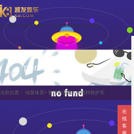
依维柯救护车|救护车系列|程力专用汽车股份有限公司-绿茵体育
porduct display
当前位置：
绿茵体育
>
救护车系列
>
依维柯救护车
在
线
客
服