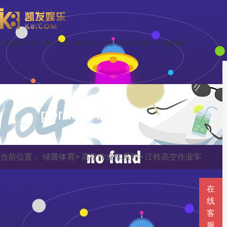
江铃高空作业车|高空作业车系列|程力专用汽车股份有限公司-绿茵体育
porduct display
当前位置：
绿茵体育
>
高空作业车系列
>
江铃高空作业车
在
线
客
服