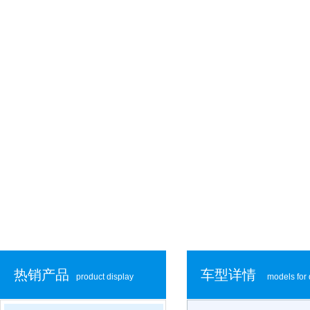
热销产品
车型详情
product display
models for 