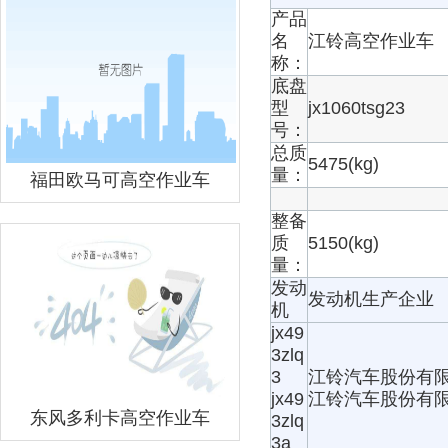
产品
名
江铃高空作业车
称：
底盘
型
jx1060tsg23
号：
总质
5475(kg)
量：
福田欧马可高空作业车
整备
质
5150(kg)
量：
发动
发动机生产企业
机
jx49
3zlq
3
江铃汽车股份有
jx49
江铃汽车股份有
东风多利卡高空作业车
3zlq
3a