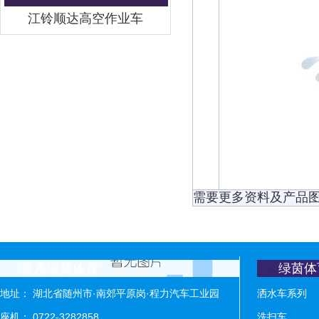
江铃顺达高空作业车
需要更多资料及产品图
联系绿茵体育
绿茵体
地址： 湖北省随州市·南郊平原岗·程力汽车工业园
洒水车系列
座机： 0722-3282858
洗扫车