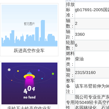
排放
标
gb17691-2005国四
准：
轴
2
数：
轴
3360
距：
轮胎
6
数：
跃进高空作业车
燃料
种
柴油
类：
轴
2315/3160
荷：
整车
备
该车吊臂前伸为9
注：
我公司专业生产东风
专用
玲5049轻卡高
性
名园林绿化、石
庆铃五十铃高空作业车