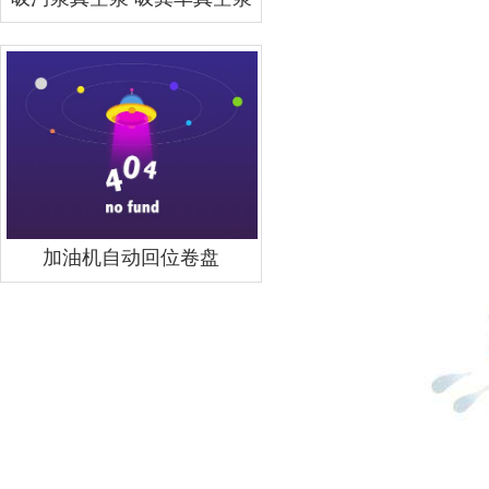
加油机自动回位卷盘