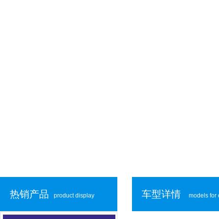
热销产品
车型详情
product display
models for 