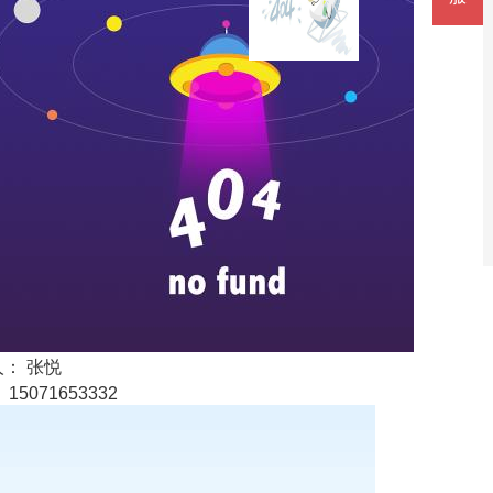
： 张悦
15071653332