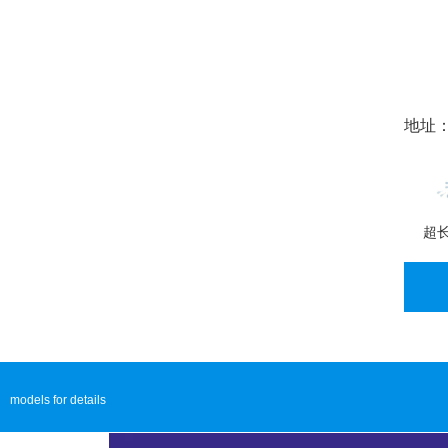
地址：
超
models for details