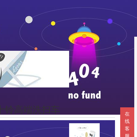
十铃高端洗扫车
在
线
客
服