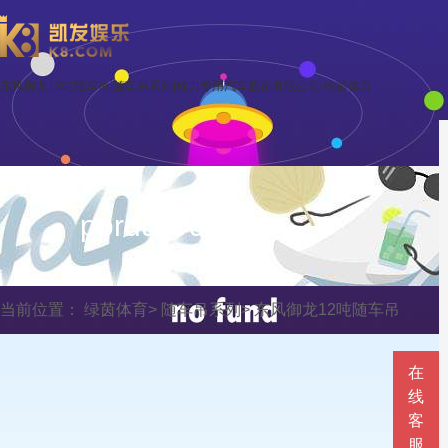
东风御龙12吨随车吊|随车吊系列|程力专用汽车股份有限公司-绿茵体育
porduct display
当前位置：
绿茵体育
>
随车吊系列
>
东风御龙12吨随车吊
在
线
客
服