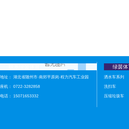
联系绿茵体育
绿茵体
地址： 湖北省随州市·南郊平原岗·程力汽车工业园
洒水车系列
座机： 0722-3282858
洗扫车
电话： 15071653332
压缩垃圾车