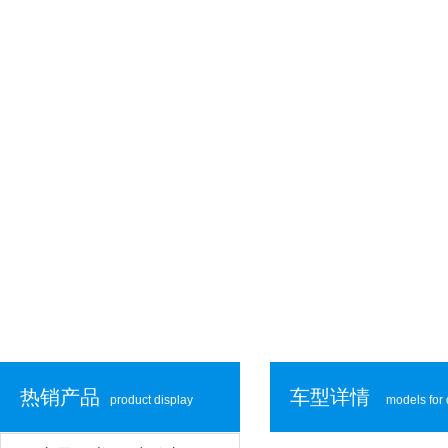
热销产品
车型详情
product display
models for 