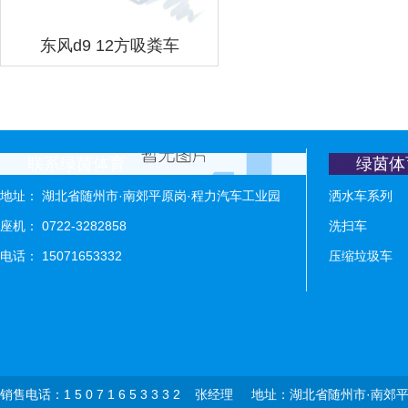
东风d9 12方吸粪车
联系绿茵体育
绿茵体
地址： 湖北省随州市·南郊平原岗·程力汽车工业园
洒水车系列
座机： 0722-3282858
洗扫车
电话： 15071653332
压缩垃圾车
销售电话：1 5 0 7 1 6 5 3 3 3 2 张经理 地址：湖北省