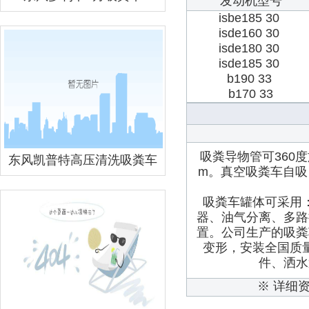
发动机型号
isbe185 30
isde160 30
isde180 30
isde185 30
b190 33
b170 33
吸粪导物管可360
东风凯普特高压清洗吸粪车
m。真空吸粪车自吸
吸粪车罐体可采用
器、油气分离、多路
置。公司生产的吸粪
变形，安装全国质
件、洒水
※ 详细