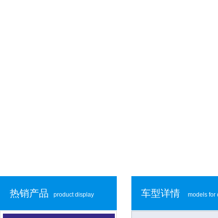
热销产品
车型详情
product display
models for 