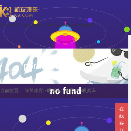
东风145吸粪车|吸粪车|程力专用汽车股份有限公司-绿茵体育
porduct display
当前位置：
绿茵体育
>
吸粪车
>
东风145吸粪车
在
线
客
服