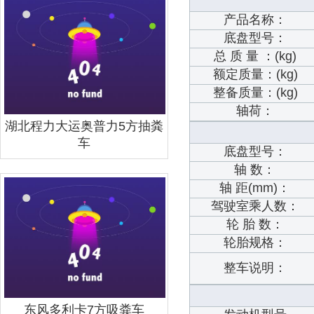
产品名称：
底盘型号：
总 质 量 ：(kg)
额定质量：(kg)
整备质量：(kg)
轴荷：
湖北程力大运奥普力5方抽粪
车
底盘型号：
轴 数：
轴 距(mm)：
驾驶室乘人数：
轮 胎 数：
轮胎规格：
整车说明：
东风多利卡7方吸粪车