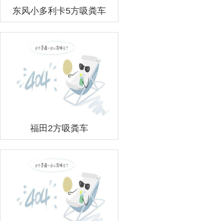
东风小多利卡5方吸粪车
福田2方吸粪车