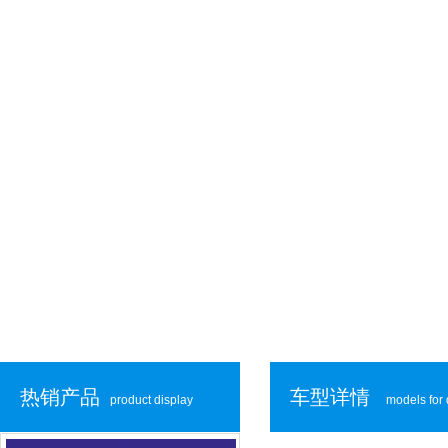
热销产品
车型详情
product display
models for 