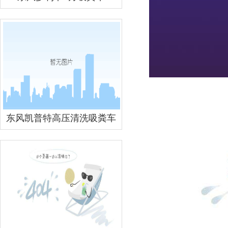
东风凯普特高压清洗吸粪车