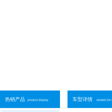
热销产品
车型详情
product display
models for 