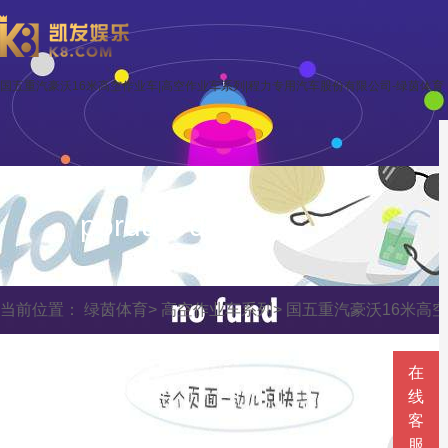
国五重汽豪沃16米高空作业车|高空作业车系列|程力专用汽车股份有限公司-绿茵体育
porduct display
当前位置：
绿茵体育
>
高空作业车系列
>
国五重汽豪沃16米高
在
线
客
服