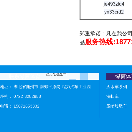
je493zlq4
yn33crd2
郑重承诺：凡在我公
:1877
服务热线
品
联系绿茵体育
绿茵体
地址： 湖北省随州市·南郊平原岗·程力汽车工业园
洒水车系列
座机： 0722-3282858
洗扫车
电话： 15071653332
压缩垃圾车