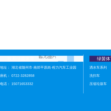
联系绿茵体育
绿茵体
地址： 湖北省随州市·南郊平原岗·程力汽车工业园
洒水车系列
座机： 0722-3282858
洗扫车
电话： 15071653332
压缩垃圾车