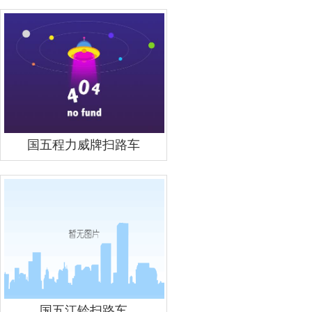
国五程力威牌扫路车
国五江铃扫路车