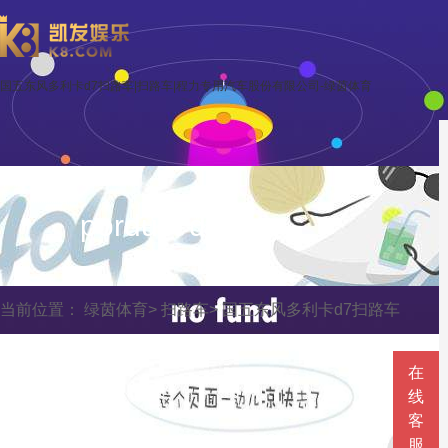
国五东风多利卡d7扫路车|扫路车|程力专用汽车股份有限公司-绿茵体育
porduct display
当前位置：
绿茵体育
>
扫路车
>
国五东风多利卡d7扫路车
在
线
客
服