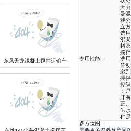
我公
大力
曼混
我公
立方
选用
混凝
料及
搅拌
专用性能：
洗用
东风天龙混凝土搅拌运输车
传动
递到
搅拌
操纵
：是
开有
正、
供水
种是
多方位图：
需要更多资料及产品图
东风140尖头混凝土搅拌车