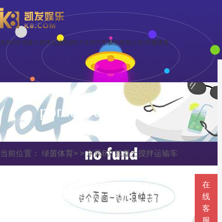
东风6方混凝土搅拌运输车||程力专用汽车股份有限公司-绿茵体育
porduct display
当前位置：
绿茵体育
> >
东风6方混凝土搅拌运输车
在
线
客
服