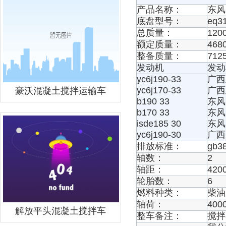
产品名称：
东风
底盘型号：
eq3
总质量：
1200
额定质量：
4680
整备质量：
7125
发动机
发动
yc6j190-33
广西
yc6j170-33
广西
豪沃混凝土搅拌运输车
b190 33
东风
b170 33
东风
isde185 30
东风
yc6j190-30
广西
排放标准：
gb3
轴数：
2
轴距：
420
轮胎数：
6
燃料种类：
柴油
轴荷：
400
解放平头混凝土搅拌车
整车备注：
搅拌