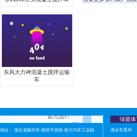
东风大力神混凝土搅拌运输
车
联系绿茵体育
绿茵体
地址： 湖北省随州市·南郊平原岗·程力汽车工业园
洒水车系列