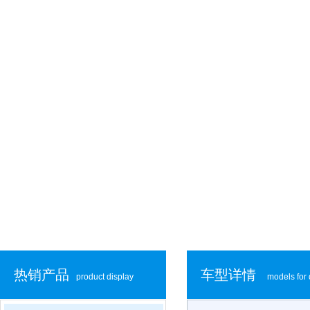
热销产品
车型详情
product display
models for 