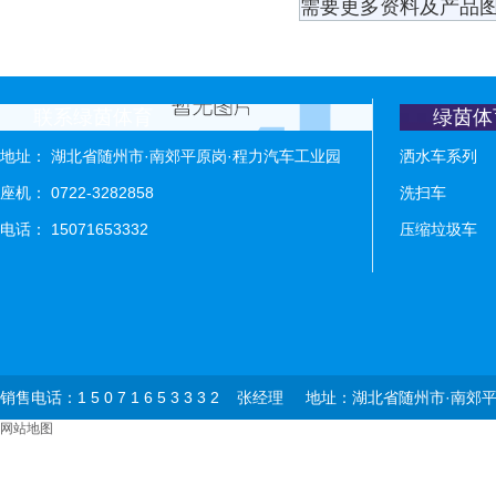
需要更多资料及产品图
联系绿茵体育
绿茵体
地址： 湖北省随州市·南郊平原岗·程力汽车工业园
洒水车系列
座机： 0722-3282858
洗扫车
电话： 15071653332
压缩垃圾车
销售电话：1 5 0 7 1 6 5 3 3 3 2 张经理 地址：湖北省
网站地图