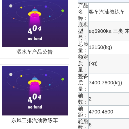
产品
名
客车汽油教练车
称：
底盘
型
eq6900ka 三
号：
总质
12150(kg)
量：
洒水车产品公告
额定
质
(kg)
量：
整备
质
7400,7600(kg)
量：
轴
2
数：
轴
4700,4500
距：
东风三排汽油教练车
轮胎
6
数：