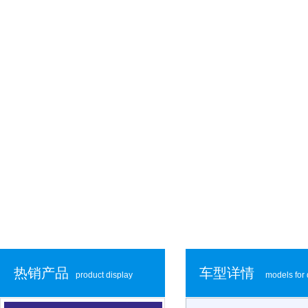
热销产品
车型详情
product display
models for 