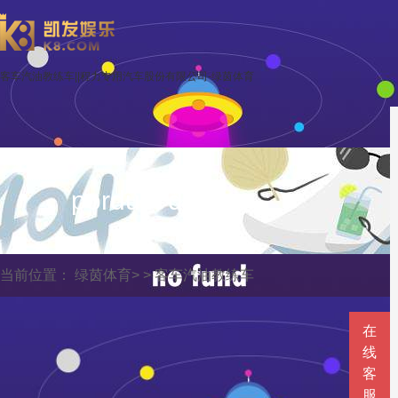
客车汽油教练车||程力专用汽车股份有限公司-绿茵体育
porduct display
当前位置：
绿茵体育
> >
客车汽油教练车
在
线
客
服