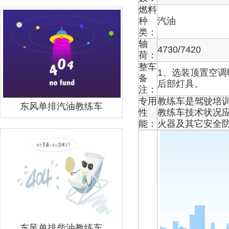
燃料
种
汽油
类：
轴
4730/7420
荷：
整车
1、选装顶置空调时
备
后部灯具。
注：
专用
教练车是驾驶培
东风单排汽油教练车
性
教练车技术状况应符
能：
火器及其它安全
东风单排柴油教练车