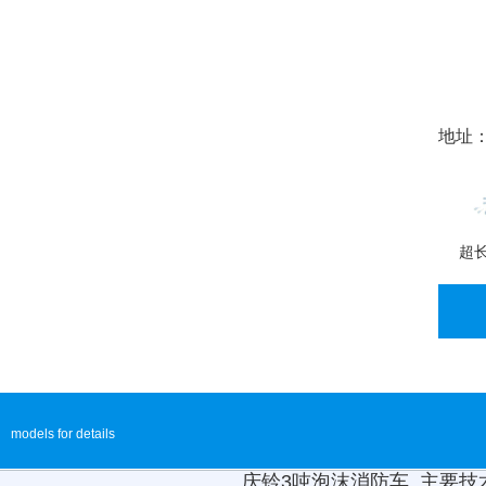
地址：
超
models for details
庆铃3吨泡沫消防车 主要技