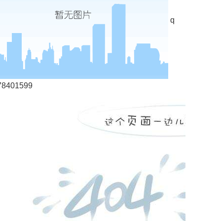
q
78401599