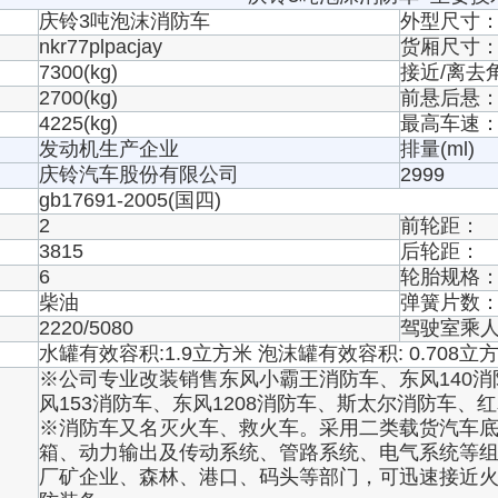
庆铃3吨泡沫消防车
外型尺寸
nkr77plpacjay
货厢尺寸
7300(kg)
接近/离去
2700(kg)
前悬后悬
4225(kg)
最高车速
发动机生产企业
排量(ml)
庆铃汽车股份有限公司
2999
gb17691-2005(国四)
2
前轮距：
3815
后轮距：
6
轮胎规格
柴油
弹簧片数
2220/5080
驾驶室乘
水罐有效容积:1.9立方米 泡沫罐有效容积: 0.708立
※公司专业改装销售东风小霸王消防车、东风140消防
风153消防车、东风1208消防车、斯太尔消防车
※消防车又名灭火车、救火车。采用二类载货汽车
箱、动力输出及传动系统、管路系统、电气系统等
厂矿企业、森林、港口、码头等部门，可迅速接近