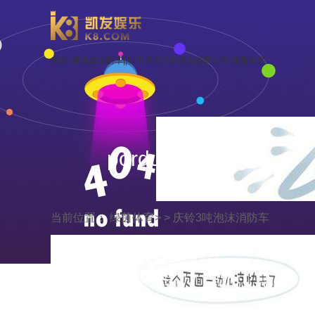
庆铃3吨泡沫消防车||程力专用汽车股份有限公司-绿茵体育
porduct display
当前位置：
绿茵体育
> >
庆铃3吨泡沫消防车