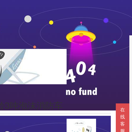
铃3吨泡沫消防车
在
线
客
服