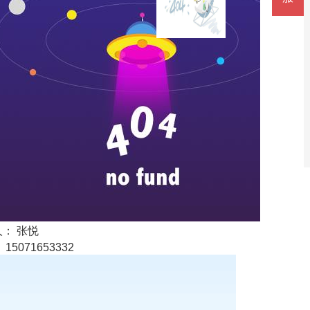
： 张悦
15071653332