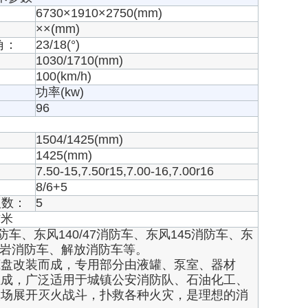
：
6730×1910×2750(mm)
：
××(mm)
角：
23/18(°)
：
1030/1710(mm)
：
100(km/h)
功率(kw)
96
1504/1425(mm)
1425(mm)
：
7.50-15,7.50r15,7.00-16,7.00r16
：
8/6+5
人数：
5
方米
车、东风140/47消防车、东风145消防车、东
、红岩消防车、解放消防车等。
底盘改装而成，专用部分由液罐、泵室、器材
组成，广泛适用于城镇公安消防队、石油化工、
火场展开灭火战斗，扑救各种火灾，是理想的消