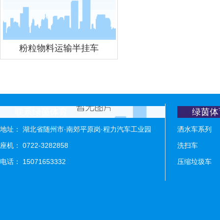
粉粒物料运输半挂车
联系绿茵体育
绿茵体
地址： 湖北省随州市·南郊平原岗·程力汽车工业园
洒水车系列
座机： 0722-3282858
洗扫车
电话： 15071653332
压缩垃圾车