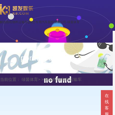
解放粉粒物料运输车||程力专用汽车股份有限公司-绿茵体育
porduct display
当前位置：
绿茵体育
> >
解放粉粒物料运输车
在
线
客
服