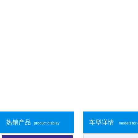
热销产品
车型详情
product display
models for 