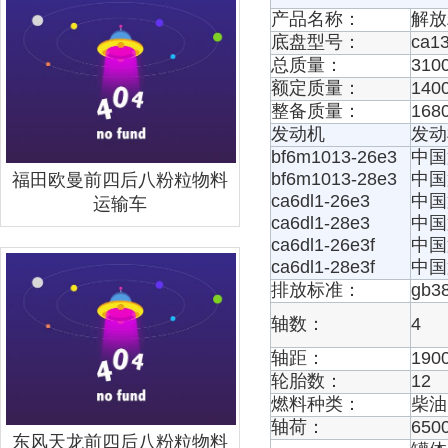
产品名称：
解放
底盘型号：
ca13
总质量：
3100
额定质量：
1400
整备质量：
1680
发动机
发动
bf6m1013-26e3
中国
bf6m1013-28e3
中国
福田欧曼前四后八粉粒物料
ca6dl1-26e3
中国
运输车
ca6dl1-28e3
中国
ca6dl1-26e3f
中国
ca6dl1-28e3f
中国
排放标准：
gb3
轴数：
4
轴距：
190
轮胎数：
12
燃料种类：
柴油
轴荷：
650
东风天龙前四后八粉粒物料