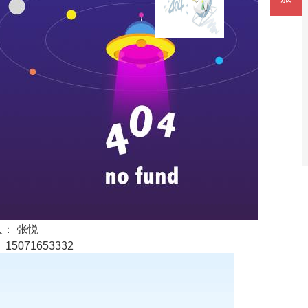
： 张悦
15071653332