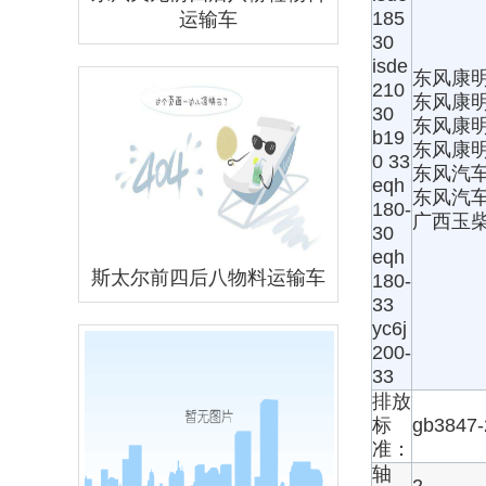
185
运输车
30
isde
东风康
210
东风康
30
东风康
b19
东风康
0 33
东风汽
eqh
东风汽
180-
广西玉
30
eqh
斯太尔前四后八物料运输车
180-
33
yc6j
200-
33
排放
标
gb3847
准：
轴