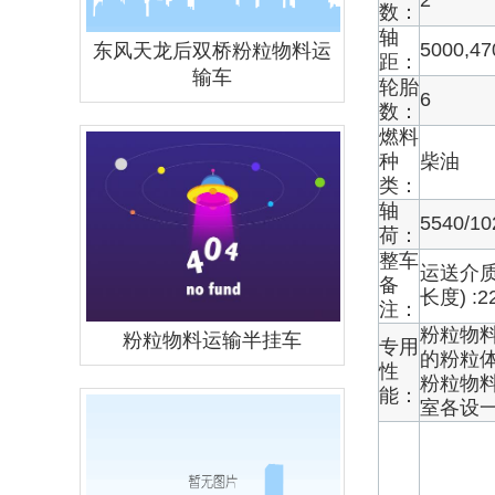
2
数：
轴
5000,47
东风天龙后双桥粉粒物料运
距：
输车
轮胎
6
数：
燃料
种
柴油
类：
轴
5540/10
荷：
整车
运送介质
备
长度) :2
注：
粉粒物
粉粒物料运输半挂车
专用
的粉粒
性
粉粒物
能：
室各设