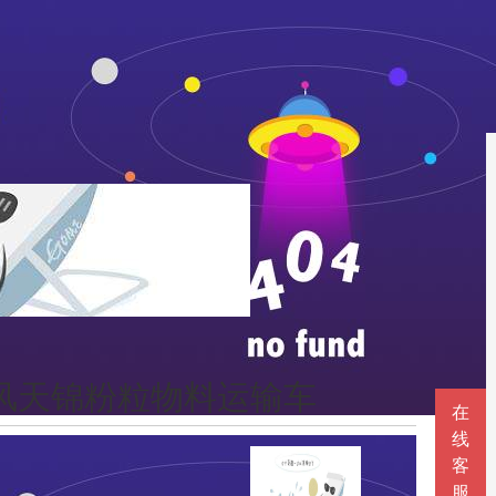
风天锦粉粒物料运输车
在
线
客
服