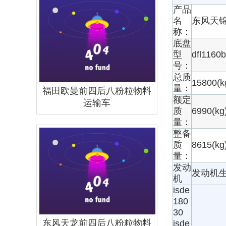
产品
名
东风天
称：
底盘
型
dfl1160
号：
总质
15800(k
量：
福田欧曼前四后八粉粒物料
额定
运输车
质
6990(kg
量：
整备
质
8615(kg
量：
发动
发动机
机
isde
180
30
东风天龙前四后八粉粒物料
isde