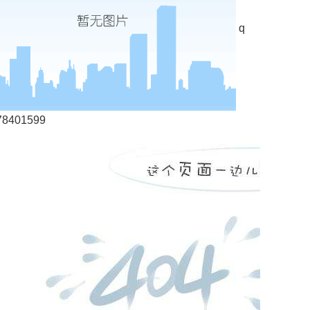
q
78401599