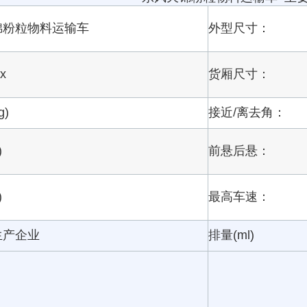
锦粉粒物料运输车
外型尺寸：
bx
货厢尺寸：
g)
接近/离去角：
)
前悬后悬：
)
最高车速：
生产企业
排量(ml)