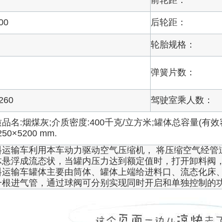
前轮距：
00
后轮距：
轮胎规格：
弹簧片数：
260
驾驶室乘人数：
品名:烟煤灰;介质密度:400千克/立方米;罐体总容量(有效
250×5200 mm.
料运输车利用本车动力驱动空气压缩机， 将压缩空气经管
体悬浮成流态状，当罐内压力达到额定值时，打开卸料阀
料运输车罐体主要由筒体、罐体上端给进料口、流态化床
一根进气管，通过球阀可分别实现同时开启和单独控制的