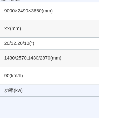
9000×2490×3650(mm)
××(mm)
20/12,20/10(°)
1430/2570,1430/2870(mm)
90(km/h)
功率(kw)