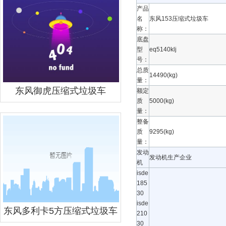
产品
名
东风153压缩式垃圾车
称：
底盘
型
eq5140klj
号：
总质
14490(kg)
量：
东风御虎压缩式垃圾车
额定
质
5000(kg)
量：
整备
质
9295(kg)
量：
发动
发动机生产企业
机
isde
185
30
isde
东风多利卡5方压缩式垃圾车
210
30