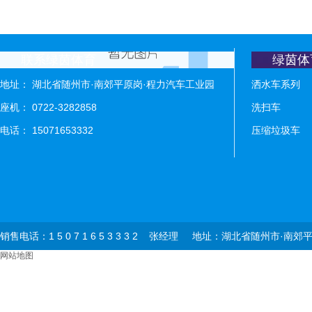
联系绿茵体育
绿茵体
地址： 湖北省随州市·南郊平原岗·程力汽车工业园
洒水车系列
座机： 0722-3282858
洗扫车
电话： 15071653332
压缩垃圾车
销售电话：1 5 0 7 1 6 5 3 3 3 2 张经理 地址：湖北省
网站地图