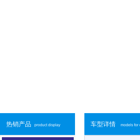
热销产品
车型详情
product display
models for 