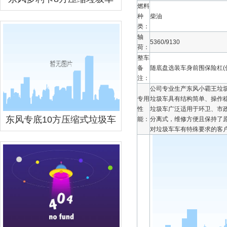
燃料
种
柴油
类：
轴
5360/9130
荷：
整车
备
随底盘选装车身前围保险杠(仅
注：
公司专业生产东风小霸王垃圾
专用
垃圾车具有结构简单、操作
性
垃圾车广泛适用于环卫、市
东风专底10方压缩式垃圾车
能：
分离式，维修方便且保持了
对垃圾车车有特殊要求的客