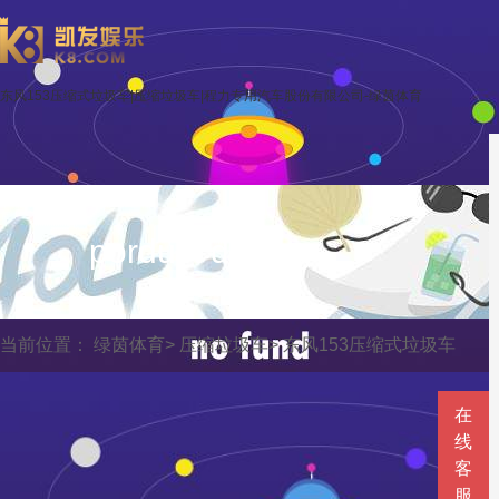
东风153压缩式垃圾车|压缩垃圾车|程力专用汽车股份有限公司-绿茵体育
porduct display
当前位置：
绿茵体育
>
压缩垃圾车
>
东风153压缩式垃圾车
在
线
客
服